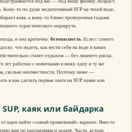
подстраивается под вас — под вашу физику, возраст,
ь. Кому-то по душе медитативный SUP на тихой воде,
ыбирает каяк, а кому-то ближе проверенная годами
пешного туристического маршрута.
безопасность
 входа, и она критична:
. Если с самого
доску, что надеть, как вести себя на воде и каких
ействительно станет отдыхом — без лишнего риска,
о лет работаю с новичками и вижу одну и ту же
ды, сколько неизвестности. Поэтому ниже —
ать и как сделать первые шаги на SUP, каяке или
 SUP, каяк или байдарка
 от идеи найти «самый правильный» вариант. Вместо
енно вам по ощущениям и задаче. Часто, кстати,